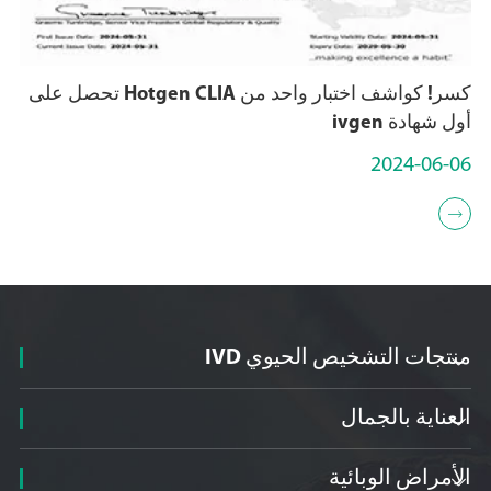
كسر! كواشف اختبار واحد من Hotgen CLIA تحصل على
أول شهادة ivgen
2024-06-06

منتجات التشخيص الحيوي IVD

العناية بالجمال

الأمراض الوبائية
