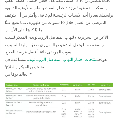
الحياة تقصير من 10-15 سنة ؛ يتضاعف خطر احتشاء عضلة القلب
والسكتة الدماغية ؛ ويزداد خطر الموت بالقلب والأوعية الدموية
بواسطة. يعد را أحد الأسباب الرئيسية للإعاقة ، وأكثر من أن يتوقف
المرضى عن العمل خلال 10 سنوات من ظهوره ، مما يضع عبئًا
ماليًا كبيرًا على الأسرة.
الأعراض السريرية لالتهاب المفاصل الروماتويدي المبكر ليست
واضحة ، مما يجعل التشخيص السريري صعبًا ، ولهذا السبب ،
يفوت المرضى دائمًا أفضل فرصة للعلاج.
هوتجن
منتجات اختبار التهاب المفاصل الروماتويدي
المساعدة في
التشخيص المبكر والعلاج!
# العالم يومًا من