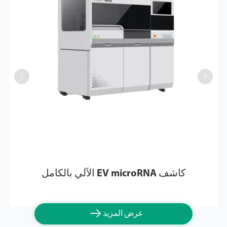


كاشف EV microRNA الآلي بالكامل

عرض المزيد