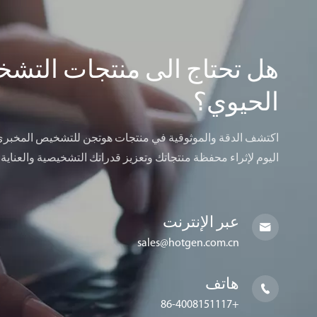
هل تحتاج الى منتجات التش
الحيوي؟
اكتشف الدقة والموثوقية في منتجات هوتجن للتشخيص المخبري.
اليوم لإثراء محفظة منتجاتك وتعزيز قدراتك التشخيصية والعناية
عبر الإنترنت

sales@hotgen.com.cn
هاتف

+86-4008151117