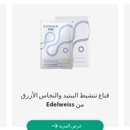
قناع تنشيط الببتيد والنحاس الأزرق
من Edelweiss

عرض المزيد