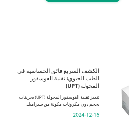
الكشف السريع فائق الحساسية في
الطب الحيوي: تقنية الفوسفور
المحولة (UPT)
تتميز تقنية الفوسفور المحولة (UPT) بجزيئات
بحجم دون مكرونات مكونة من سيراميك
مخددة بعناصر أرضية نادرة ، بما في ذلك
2024-12-16
اللانثينيدات ، والسكانديوم (Sc) ، والإيتريوم (Y)
، و أوت...