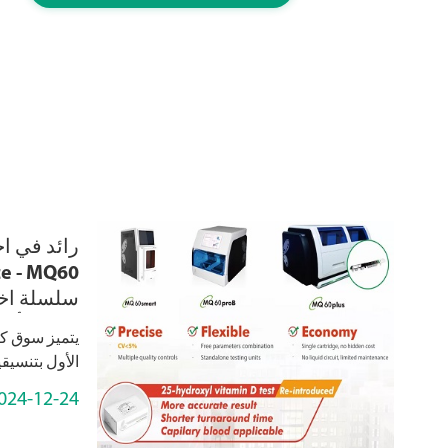
رائد في اخ
e - MQ60
سلسلة اخت
عن التلألؤ 
يتميز سوق كا
الأول بتنسيقين
الكيميائي (
024-12-24
واحد لكل عبوة