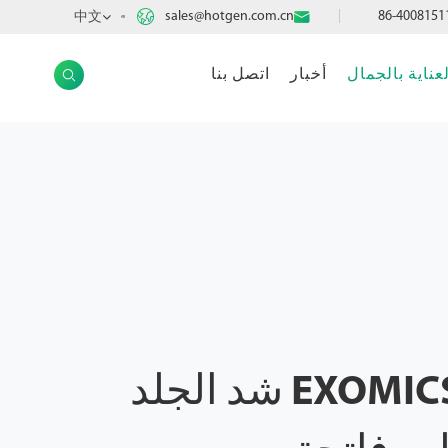

sales@hotgen.com.cn

中文
AR
لعناية بالجمال
أخبار
اتصل بنا

EXOMICS Edelweiss شد الجلد