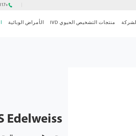
+86-4008151117

لشركة
منتجات التشخيص الحيوي IVD
الأمراض الوبائية
ا