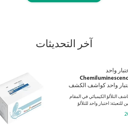
آخر التحديثات
تبار واحد
Chemiluminescenc
بار واحد كواشف الكشف
الكيميائي
شف التلألؤ الكيميائي في المقام
 للتعبئة: اختبار واحد للتلألؤ
مصمم للكشف السريع عن عنصر
2
 ، وهو مثالي للأدوات الصغيرة...