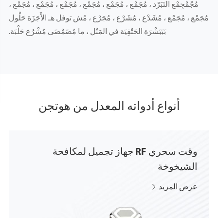
مُجْمْجِمْع التَبَرْد ، مُجَمْع ، مُجَمْع ، مُجَمْع ، مُجَمْع ، مُجَمْع ، مُجَمْع ،
مُجَمْع ، مُجَمْع ، مُشَدْع ، مُشَرْع ، مُجَرْع ، مُش توفل هـ الأَجَزَة حَلْول
بَبَبَشْرَة الحَتْفِيَة في المَنْل ، ما مُضَمْضَى مُشْرُع حَلْبَة.
أنواع أدواته المعدل من هوتجن
وقت سحري RF جهاز تجميل لمكافحة
الشيخوخة
عرض المزيد
