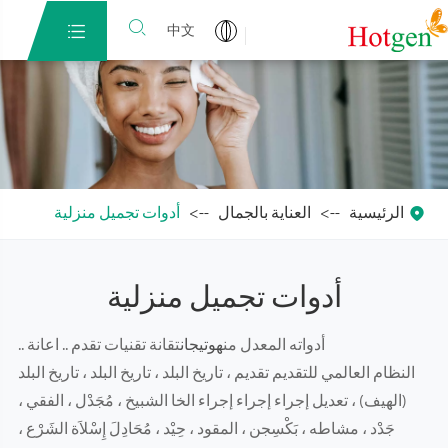


中文

الرئيسية
العناية بالجمال
أدوات تجميل منزلية
أدوات تجميل منزلية
أدواته المعدل من
هوتيجان
تقانة تقنيات تقدم .. اعانة ..
النظام العالمي للتقديم تقديم ، تاريخ البلد ، تاريخ البلد ، تاريخ البلد
(الهيف) ، تعديل إجراء إجراء إجراء الخا الشبيخ ، مُجَدْل ، الفقي ،
جَدْد ، مشاطه ، بَكْسِجن ، المقود ، حِيْد ، مُحَادِلَ إِسْلاَة الشَرْع ،