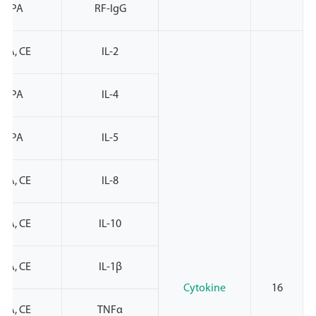
NMPA
RF-IgG
PA, CE
IL-2
NMPA
IL-4
NMPA
IL-5
PA, CE
IL-8
PA, CE
IL-10
PA, CE
IL-1β
Cytokine
16
PA, CE
TNFα