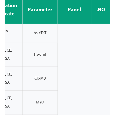
stration
Parameter
Panel
NO.
ificate
-FDA
hs-cTnT
PA, CE,
hs-cTnI
NVISA
PA, CE,
CK-MB
NVISA
PA, CE,
MYO
NVISA