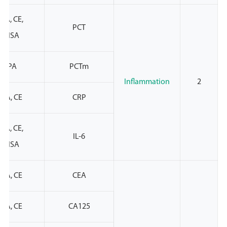
PA, CE,
PCT
NVISA
NMPA
PCTm
Inflammation
2
PA, CE
CRP
PA, CE,
IL-6
NVISA
PA, CE
CEA
PA, CE
CA125