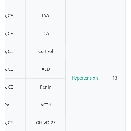
PA, CE
IAA
PA, CE
ICA
PA, CE
Cortisol
PA, CE
ALD
Hypertension
13
PA, CE
Renin
NMPA
ACTH
PA, CE
25-OH-VD