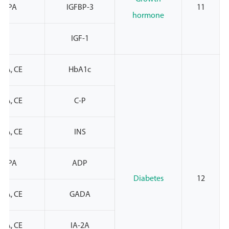
NMPA
IGFBP-3
11
hormone
IGF-1
PA, CE
HbA1c
PA, CE
C-P
PA, CE
INS
NMPA
ADP
Diabetes
12
PA, CE
GADA
PA, CE
IA-2A