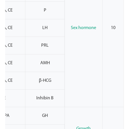
PA, CE
P
PA, CE
LH
Sex hormone
10
PA, CE
PRL
PA, CE
AMH
PA, CE
β-HCG
CE
Inhibin B
NMPA
GH
Growth