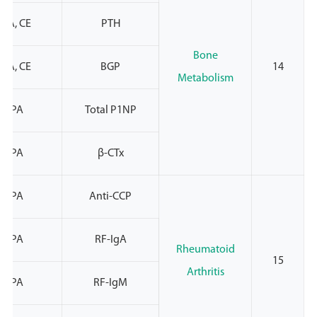
PA, CE
PTH
Bone
PA, CE
BGP
14
Metabolism
NMPA
Total P1NP
NMPA
β-CTx
NMPA
Anti-CCP
NMPA
RF-IgA
Rheumatoid
15
Arthritis
NMPA
RF-IgM