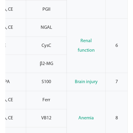
PA, CE
PGII
PA, CE
NGAL
Renal
CE
CysC
6
function
β2-MG
NMPA
S100
Brain injury
7
PA, CE
Ferr
PA, CE
VB12
Anemia
8