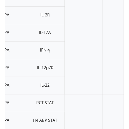
NMPA
IL-2R
NMPA
IL-17A
NMPA
IFN-γ
NMPA
IL-12p70
NMPA
IL-22
NMPA
PCT STAT
NMPA
H-FABP STAT