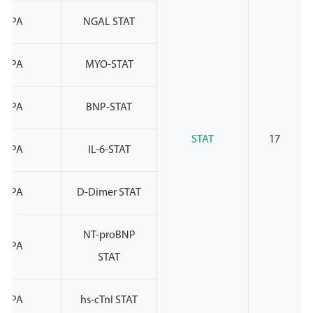
NMPA
NGAL STAT
NMPA
MYO-STAT
NMPA
BNP-STAT
STAT
17
NMPA
IL-6-STAT
NMPA
D-Dimer STAT
NT-proBNP
NMPA
STAT
NMPA
hs-cTnI STAT