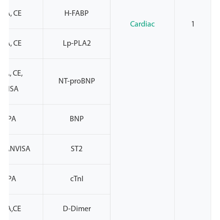
PA, CE
H-FABP
Cardiac
1
PA, CE
Lp-PLA2
PA, CE,
NT-proBNP
NVISA
NMPA
BNP
, ANVISA
ST2
NMPA
cTnI
PA,CE
D-Dimer