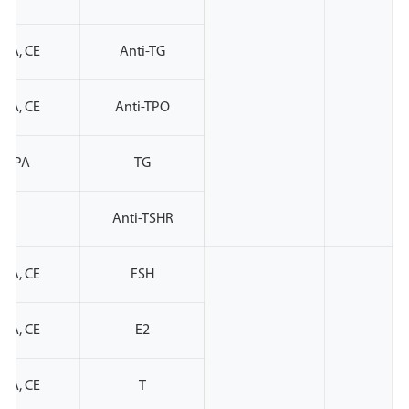
PA, CE
Anti-TG
PA, CE
Anti-TPO
NMPA
TG
Anti-TSHR
PA, CE
FSH
PA, CE
E2
PA, CE
T