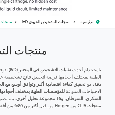

الرئيسية
منتجات التشخيص الحيوي IVD
منتجات ال
منتجات التحل
باستخدام أحدث
تقنيات التشخيص في المختبر (IVD)
، توف
الطبية بمختلف أحجامها فرصة لتحقيق نتائج تشخيصية ع
دقة
، مع تحقيق
كفاءة اقتصادية أكبر وتوافق أوسع مع الع
الاحتياجات المتنوعة
للمؤسسات الطبية بمختلف أحجامها
السكري، السرطان، و16 مجموعة تحليل أخرى
. يتم تصن
منتجات CLIA من Hotgen
من قبل
أكثر من 80% من أفضل 20 مستشفى جامعي رائد في الصين