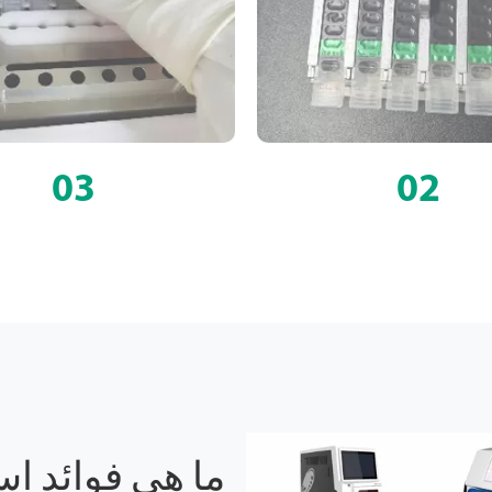
03
02
ما هي فوائد ا