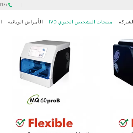
+86-4008151117

لشركة
منتجات التشخيص الحيوي IVD
الأمراض الوبائية
ا