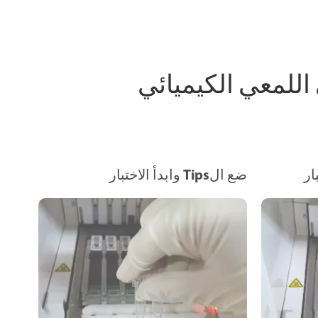
المقايسة (CLIA) المناعي اللمعي الكيميائي
ار
ضع الTips وابدأ الاختبار