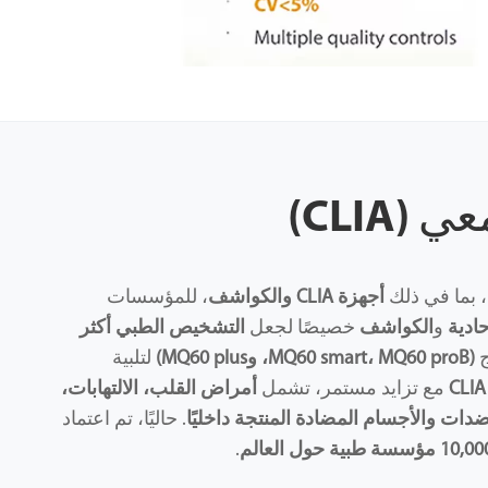
CLIA)
، بما في ذلك
أجهزة CLIA والكواشف
، للمؤسسات
و
الكواشف
خصيصًا لجعل
التشخيص الطبي أكثر
ج
(MQ60 smart، MQ60 proB، وMQ60 plus)
لتلبية
مع تزايد مستمر، تشمل
أمراض القلب، الالتهابات،
دات والأجسام المضادة المنتجة داخليًا
. حاليًا، تم اعتماد
.