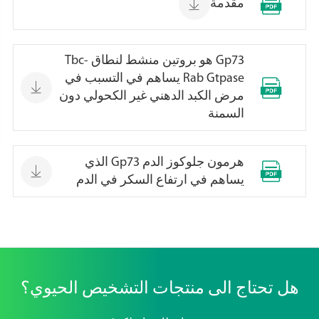


مقدمة
Gp73 هو بروتين منشط لنطاق Tbc-
Rab Gtpase يساهم في التسبب في


مرض الكبد الدهني غير الكحولي دون
السمنة
هرمون جلوكوز الدم Gp73 الذي


يساهم في ارتفاع السكر في الدم
هل تحتاج الى منتجات التشخيص الحيوي؟