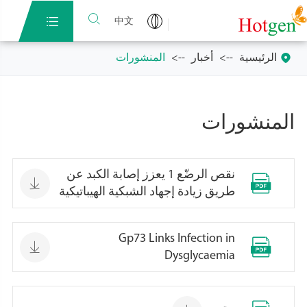


中文

الرئيسية
أخبار
المنشورات
المنشورات
نقص الرضّع 1 يعزز إصابة الكبد عن


طريق زيادة إجهاد الشبكية الهيباتيكية
Gp73 Links Infection in


Dysglycaemia