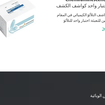
Chemiluminescenc
بار واحد كواشف الكشف
الكيميائي
شف التلألؤ الكيميائي في المقام
 للتعبئة: اختبار واحد للتلألؤ
مصمم للكشف السريع عن عنصر
2
 ، وهو مثالي للأدوات الصغيرة...
الوبائية