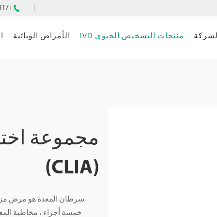
+86-4008151117

لشركة
منتجات التشخيص الحيوي IVD
الأمراض الوبائية
ا
مجموعة اختب
(CLIA)
سرطان المعدة هو مرض مزمن