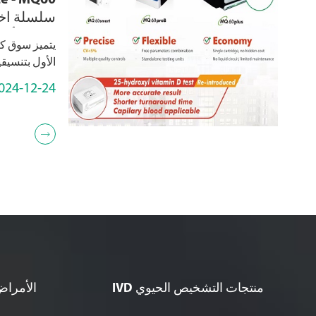
e - MQ60
سلسلة اخت
عن التلألؤ 
يتميز سوق كا
الأول بتنسيقين
الكيميائي (
024-12-24
واحد لكل عبوة

منتجات التشخيص الحيوي IVD
الأمراض 