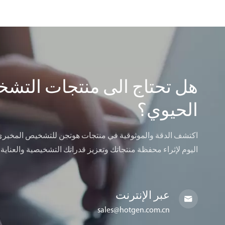
هل تحتاج الى منتجات التش
الحيوي؟
اكتشف الدقة والموثوقية في منتجات هوتجن للتشخيص المخبري.
اليوم لإثراء محفظة منتجاتك وتعزيز قدراتك التشخيصية والعناية
عبر الإنترنت

sales@hotgen.com.cn