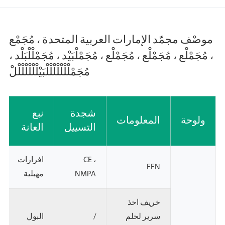
موصْف مجمّد الإمارات العربية المتحدة ، مُجَمْع
، مُجَمْلْع ، مُجَمْلْع ، مُجَمْلْع ، مُجَمْلْبَيْد ، مُجَمْلْلْبَلْد ،
مُجَمْلْلْلْلْلْلْلْبَيْلْلْلْلْلْلْلْ
شجدة
نبع
ولوحة
المعلومات
التسييل
العانة
CE ،
افرارات
FFN
NMPA
مهبلية
خريف اخذ
سرير لحلم
/
البول