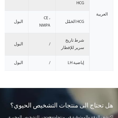
HCG
العربية
CE ،
HCG الحَمْل
البول
NMPA
شرط تاريخ
/
البول
سرير للإفطار
إباضية LH
/
البول
هل تحتاج الى منتجات التشخيص الحيوي؟
اكتشف الدقة والموثوقية في منتجات هوتجن للتشخيص المخبري.