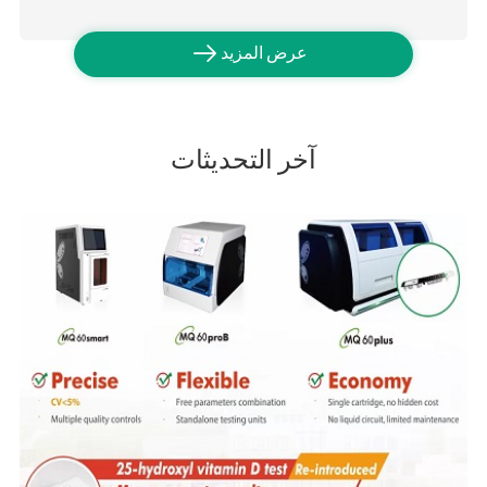

عرض المزيد
آخر التحديثات