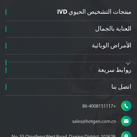
منتجات التشخيص الحيوي IVD

العناية بالجمال

الأمراض الوبائية


روابط سريعة

اتصل بنا

+86-4008151117

sales@hotgen.com.cn

No. 55 Qingfeng West Road, Daxing District, 102629,