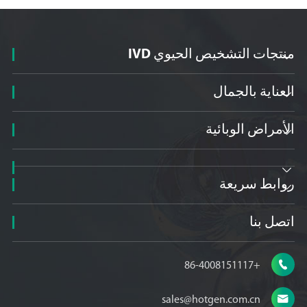
منتجات التشخيص الحيوي IVD

العناية بالجمال

الأمراض الوبائية


روابط سريعة

اتصل بنا

+86-4008151117

sales@hotgen.com.cn