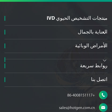
منتجات التشخيص الحيوي IVD

العناية بالجمال

الأمراض الوبائية


روابط سريعة

اتصل بنا

+86-4008151117

sales@hotgen.com.cn