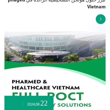
تبرز حلول هوتجن التشخيصية الرائدة في phaged
Vietnam

22
2024,08