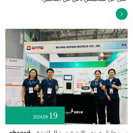

19
2024,09