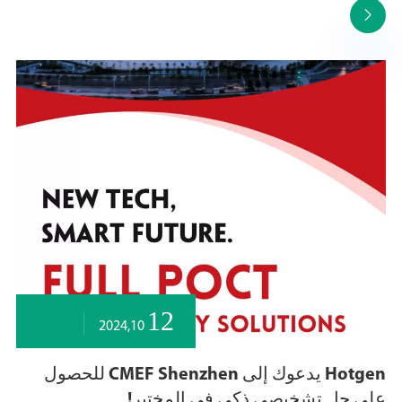

12
2024,10
Hotgen يدعوك إلى CMEF Shenzhen للحصول
على حل تشخيصي ذكي في المختبر!